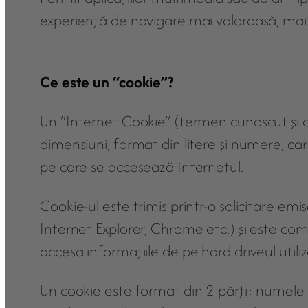
experienţă de navigare mai valoroasă, mai u
Ce este un “cookie”?
Un “Internet Cookie” (termen cunoscut şi ca
dimensiuni, format din litere şi numere, ca
pe care se accesează Internetul.
Cookie-ul este trimis printr-o solicitare emi
Internet Explorer, Chrome etc.) şi este com
accesa informaţiile de pe hard driveul utiliz
Un cookie este format din 2 părţi: numele 