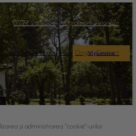
0772 263 566
Programare Vizionare
 la Conac
Anotimpuri
Blog
Origini
Contact
Vizionare
izarea şi administrarea “cookie”-urilor