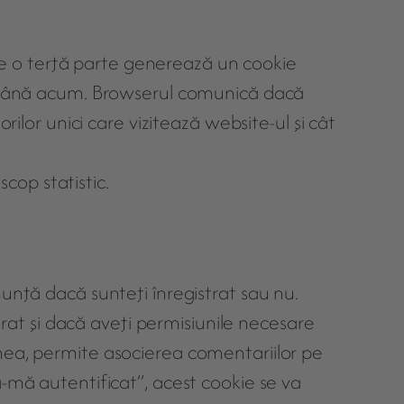
t de o terţă parte generează un cookie
te până acum. Browserul comunică dacă
rilor unici care vizitează website-ul şi cât
scop statistic.
unţă dacă sunteţi înregistrat sau nu.
trat şi dacă aveţi permisiunile necesare
nea, permite asocierea comentariilor pe
ă-mă autentificat”, acest cookie se va