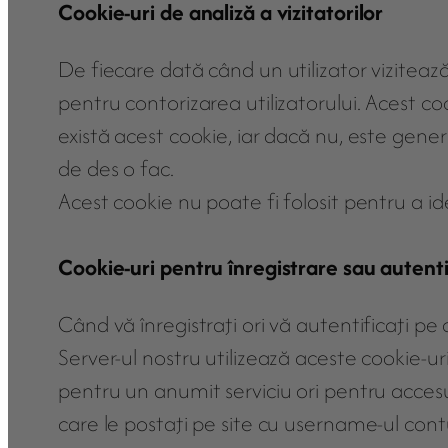
Cookie-uri de analiză a vizitatorilor
De fiecare dată când un utilizator vizitează
pentru contorizarea utilizatorului. Acest 
există acest cookie, iar dacă nu, este genera
de des o fac.
Acest cookie nu poate fi folosit pentru a ide
Cookie-uri pentru înregistrare sau autenti
Când vă înregistraţi ori vă autentificaţi p
Server-ul nostru utilizează aceste cookie-ur
pentru un anumit serviciu ori pentru acces
care le postaţi pe site cu username-ul cont