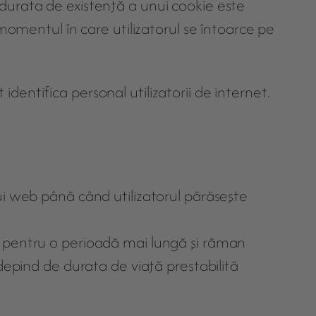
t, durata de existenţă a unui cookie este
momentul în care utilizatorul se întoarce pe
 identifica personal utilizatorii de internet.
ui web până când utilizatorul părăseşte
d pentru o perioadă mai lungă şi răman
depind de durata de viaţă prestabilită