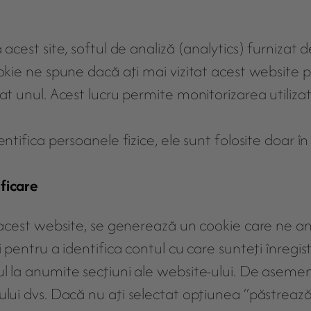
 acest site, softul de analiză (analytics) furniza
cookie ne spune dacă aţi mai vizitat acest websi
t unul. Acest lucru permite monitorizarea utilizato
ntifica persoanele fizice, ele sunt folosite doar în 
ficare
e acest website, se generează un cookie care ne an
i pentru a identifica contul cu care sunteţi înregis
ul la anumite secţiuni ale website-ului. De aseme
ului dvs. Dacă nu aţi selectat opţiunea “păstreaz