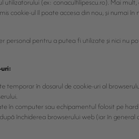
ul utilizatorului (ex: conaculfilipescu.ro). Mai mul
mis cookie-ul îl poate accesa din nou, şi numai în 
r personal pentru a putea fi utilizate şi nici nu pot
-uri:
te temporar în dosarul de cookie-uri al browserul
erului.
cate în computer sau echipamentul folosit pe har
u după închiderea browserului web (iar în general 