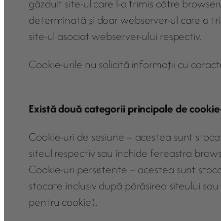
găzduit site-ul care l-a trimis către browser
determinată şi doar webserver-ul care a tri
site-ul asociat webserver-ului respectiv.
Cookie-urile nu solicită informaţii cu caracte
Există două categorii principale de cookie
Cookie-uri de sesiune – acestea sunt stoca
siteul respectiv sau închide fereastra brows
Cookie-uri persistente – acestea sunt sto
stocate inclusiv după părăsirea siteului sa
pentru cookie).