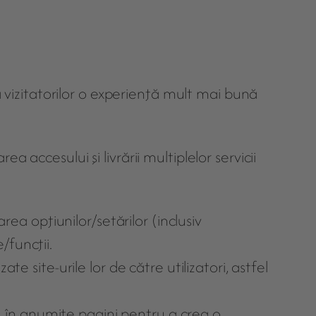
a vizitatorilor o experienţă mult mai bună
accesului şi livrării multiplelor servicii
rea opţiunilor/setărilor (inclusiv
/funcţii.
e site-urile lor de către utilizatori, astfel
d) în anumite pagini pentru a crea o