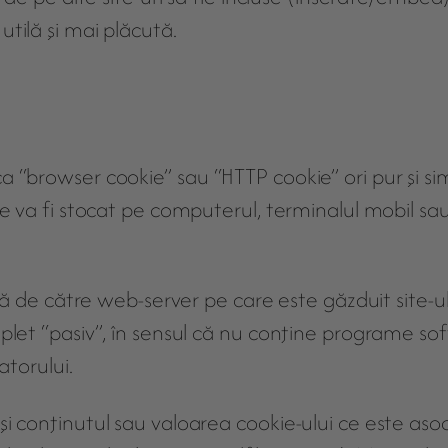
tilă şi mai plăcută.
 “browser cookie” sau “HTTP cookie” ori pur şi simp
re va fi stocat pe computerul, terminalul mobil sa
să de către web-server pe care este găzduit site-ul, 
plet “pasiv”, în sensul că nu conţine programe sof
atorului.
şi conţinutul sau valoarea cookie-ului ce este as