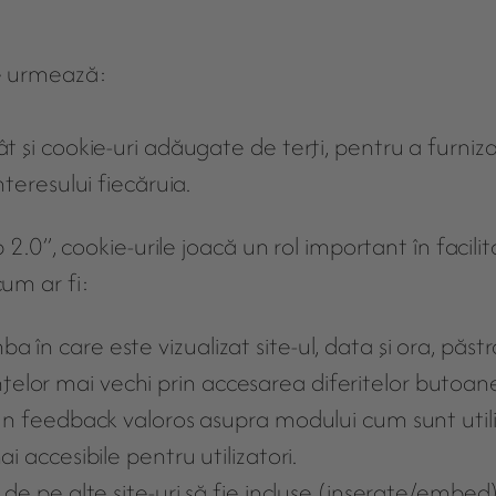
ce urmează:
ât şi cookie-uri adăugate de terţi, pentru a furniz
nteresului fiecăruia.
 cookie-urile joacă un rol important în facilitarea 
cum ar fi:
în care este vizualizat site-ul, data şi ora, păstra
elor mai vechi prin accesarea diferitelor butoane
un feedback valoros asupra modului cum sunt utilizat
i accesibile pentru utilizatori.
p de pe alte site-uri să fie incluse (inserate/embe