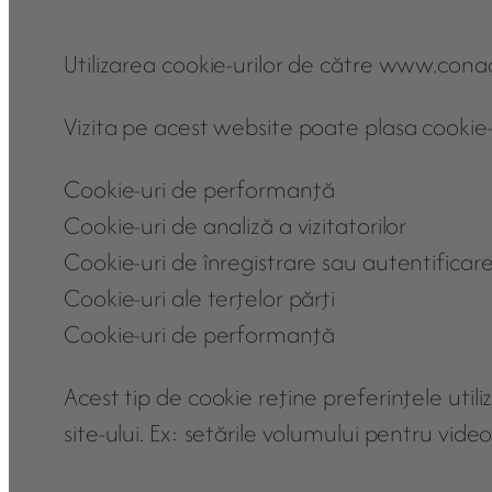
Utilizarea cookie-urilor de către www.conac
Vizita pe acest website poate plasa cookie-
Cookie-uri de performanţă
Cookie-uri de analiză a vizitatorilor
Cookie-uri de înregistrare sau autentificar
Cookie-uri ale terţelor părţi
Cookie-uri de performanţă
Acest tip de cookie reţine preferinţele utili
site-ului. Ex: setările volumului pentru video