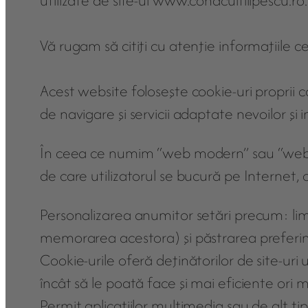
utilizate de site-ul www.conaculfilipescu.ro.
Vă rugam să citiţi cu atenţie informaţiile 
Acest website foloseşte cookie-uri proprii c
de navigare şi servicii adaptate nevoilor şi i
În ceea ce numim “web modern” sau “web 2.0”,
de care utilizatorul se bucură pe Internet, 
Personalizarea anumitor setări precum: limba 
memorarea acestora) şi păstrarea preferinţ
Cookie-urile oferă deţinătorilor de site-uri 
încât să le poată face şi mai eficiente ori ma
Permit aplicaţiilor multimedia sau de alt ti