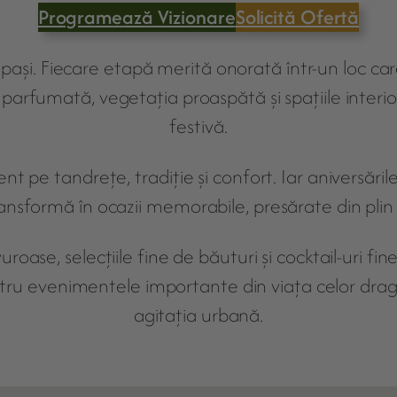
Programează Vizionare
Solicită Ofertă
 pași. Fiecare etapă merită onorată într-un loc c
a parfumată, vegetația proaspătă și spațiile inter
festivă.
 pe tandrețe, tradiție și confort. Iar aniversările
nsformă în ocazii memorabile, presărate din plin 
uroase, selecțiile fine de băuturi și cocktail-uri fine,
tru evenimentele importante din viața celor drag
agitația urbană.