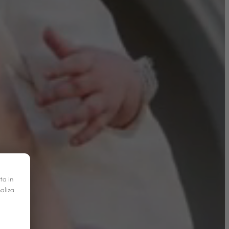
ta in
naliza