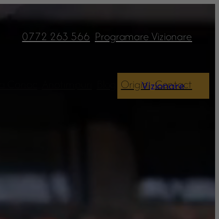
0772 263 566
Programare Vizionare
 la Conac
Anotimpuri
Blog
Origini
Contact
Vizionare