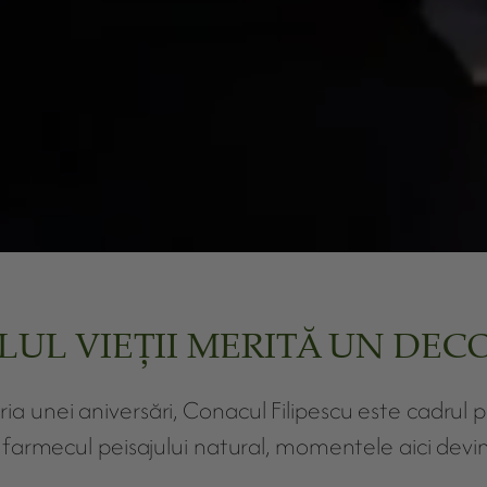
UL VIEȚII MERITĂ UN DEC
a unei aniversări, Conacul Filipescu este cadrul p
i farmecul peisajului natural, momentele aici devin