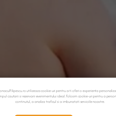
onaculFilipescu.ro utilizeaza cookie-uri pentru a-ti oferi o experienta personaliza
mpul cautarii si rezervarii evenimentului ideal. Folosim cookie-uri pentru a perso
continutul, a analiza traficul si a imbunatati serviciile noastre.