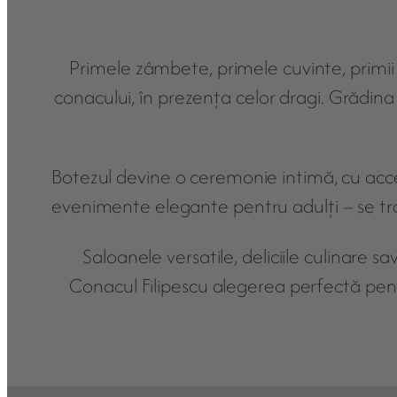
Primele zâmbete, primele cuvinte, primii
conacului, în prezența celor dragi. Grădin
Botezul devine o ceremonie intimă, cu accent
evenimente elegante pentru adulți – se tra
Saloanele versatile, deliciile culinare sav
Conacul Filipescu alegerea perfectă pen