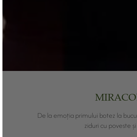
MIRACOL
De la emoția primului botez la bucuri
ziduri cu poveste ș